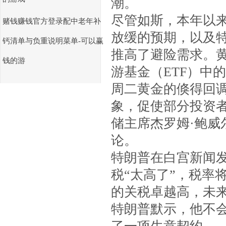
潮。
尽管如斯，本年以来
赌钱赚钱官方登录配中老年补
放缓的预期，以及
钙清单与负重说明菜单-可以赢
推高了避险需求。
钱的游
游基金（ETF）中
周二黄金的倏得回
象，促使部分投资
储主席杰罗姆·鲍
论。
特朗普在白宫新闻发
税“太高了”，税率将
的关税卓越高，未
特朗普默示，他不会