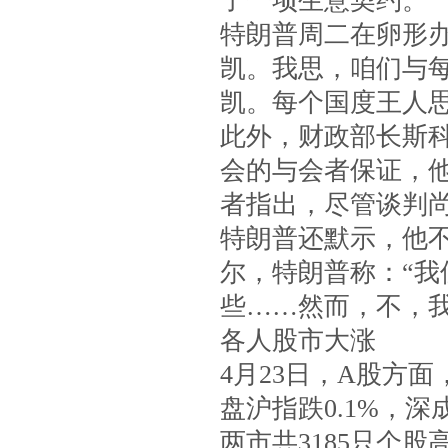
了一项生意契约。
特朗普周二在卵形
凯。我思，咱们与
凯。每个国度王人思
此外，财政部长斯
会的与会者保证，
者指出，尽管谈判
特朗普还默示，他
尔，特朗普称：“
些……然而，不，我
各人股市大涨
4月23日，A股方
盘沪指跌0.1%，深成
两市共3185只个股