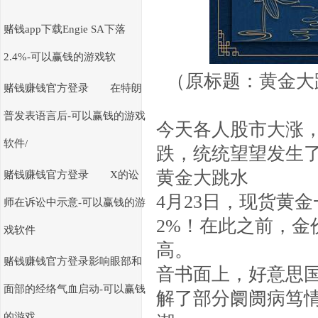
赌钱app下载Engie SA下落
2.4%-可以赢钱的游戏软
（原标题：黄金大
赌钱赚钱官方登录 在特朗
普发表语言后-可以赢钱的游戏
今天各人股市大涨
软件/
跌，统统望望发生
黄金大跳水
赌钱赚钱官方登录 X的讼
4月23日，现货黄金
师在诉讼中示意-可以赢钱的游
2%！在此之前，金
戏软件
高。
赌钱赚钱官方登录影响眼部和
音书面上，好意思
面部的经络气血启动-可以赢钱
解了部分阛阓病笃
的游戏