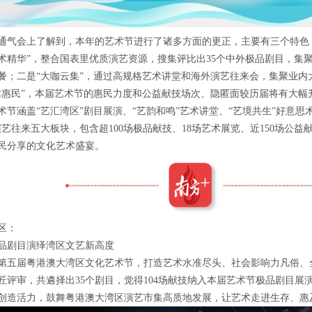
通气会上了解到，本年的艺术节进行了诸多方面的更正，主要有三个特色：
术精华”，整合国表里优质演艺资源，搜集评比出35个中外极品剧目，集
餐；二是“大咖云集”，通过高规格艺术讲堂和海外演艺往来会，集聚业内
术惠民”，本届艺术节的惠民力度和公益献技场次、隐匿面较历届将有大幅
术节涵盖“艺汇湾区”剧目展演、“艺韵和鸣”艺术讲堂、“艺境共生”好意思
演艺往来五大板块，包含超100场极品献技、18场艺术展览、近150场公
民分享的文化艺术盛宴。
区：
极品剧目演绎湾区文艺新高度
第五届粤港澳大湾区文化艺术节，打造艺术水准尽头、社会影响力凡俗、
匠评审，共遴择出35个剧目，觉得104场献技纳入本届艺术节极品剧目
创造活力，鼓舞粤港澳大湾区演艺市集高质地发展，让艺术走进生存、惠