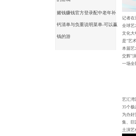
赌钱赚钱官方登录配中老年补
记者在
钙清单与负重说明菜单-可以赢
全球艺
文化大
钱的游
是“艺
本届艺
交辉”
一场全
艺汇湾
35个
为办好
集、巨
土演艺