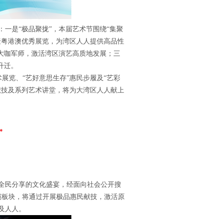
一是“极品聚拢”，本届艺术节围绕“集聚
聚粤港澳优秀展览，为湾区人人提供高品性
大咖军师，激活湾区演艺高质地发展；三
升迁。
术展览、“艺好意思生存”惠民步履及“艺彩
益献技及系列艺术讲堂，将为大湾区人人献上
全民分享的文化盛宴，经面向社会公开搜
展演板块，将通过开展极品惠民献技，激活原
及人人。