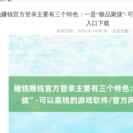
钱赚钱官方登录主要有三个特色：一是“极品聚拢”-
入口下载
发布日期：2025-10-14 08:58 点击次数：