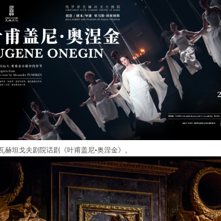
瓦赫坦戈夫剧院话剧《叶甫盖尼•奥涅金》。