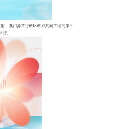
区政府、澳门异常行政区政府共同主理的第五
举行。