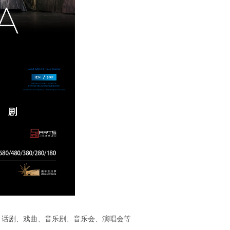
剧、话剧、戏曲、音乐剧、音乐会、演唱会等