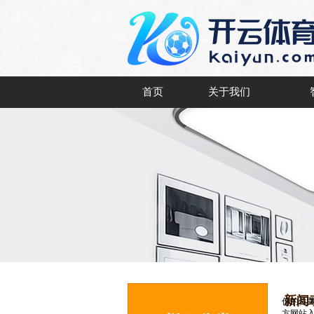
首页
关于我们
新闻
你的位
方网站