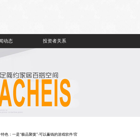
闻动态
投资者关系
特色：一是“极品聚拢”-可以赢钱的游戏软件/官