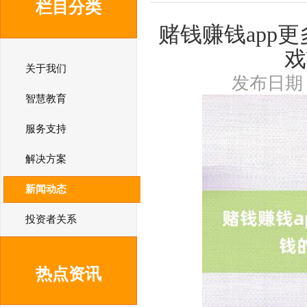
栏目分类
赌钱赚钱app更
戏
关于我们
发布日期：2
智慧教育
服务支持
解决方案
新闻动态
投资者关系
热点资讯