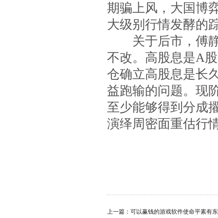
期骗上风，大国博
大级别行情发酵的
关于后市，傅静涛
不改。高股息是A
仓确立高股息是长久
益跑输的问题。现
至少能够得到分成
演绎周密面重估行
上一篇：
可以赢钱的游戏软件使命平素有东