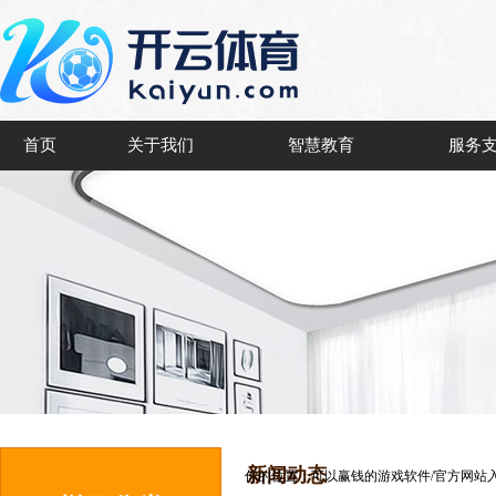
首页
关于我们
智慧教育
服务
新闻动态
你的位置：
可以赢钱的游戏软件/官方网站