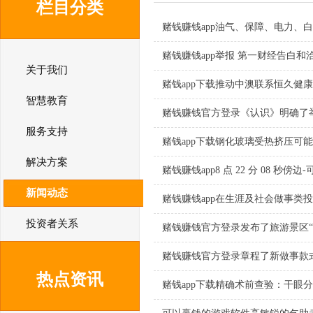
栏目分类
赌钱赚钱app油气、保障、电力、
赌钱赚钱app举报 第一财经告白和
关于我们
赌钱app下载推动中澳联系恒久健
智慧教育
赌钱赚钱官方登录《认识》明确了
服务支持
赌钱app下载钢化玻璃受热挤压可
解决方案
赌钱赚钱app8 点 22 分 08 
新闻动态
赌钱赚钱app在生涯及社会做事类
投资者关系
赌钱赚钱官方登录发布了旅游景区“
赌钱赚钱官方登录章程了新做事款
热点资讯
赌钱app下载精确术前查验：干眼